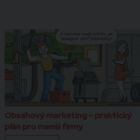
Obsahový marketing – praktický
plán pro menší firmy