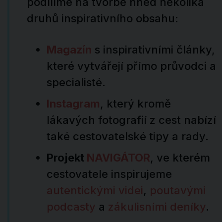
podílíme na tvorbě hned několika
druhů inspirativního obsahu:
Magazín
s inspirativními články,
které vytvářejí přímo průvodci a
specialisté.
Instagram
, který kromě
lákavých fotografií z cest nabízí
také cestovatelské tipy a rady.
Projekt
NAVIGÁTOR
, ve kterém
cestovatele inspirujeme
autentickými videi
,
poutavými
podcasty
a
zákulisními deníky
.