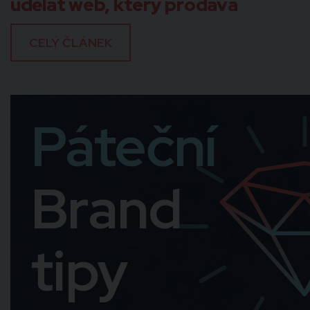
udělat web, který prodává
CELÝ ČLÁNEK
Páteční
Brand
tipy