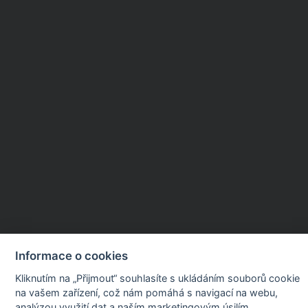
Informace o cookies
Kliknutím na „Přijmout“ souhlasíte s ukládáním souborů cookie
na vašem zařízení, což nám pomáhá s navigací na webu,
analýzou využití dat a naším marketingovým úsilím.