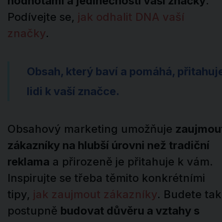
hodnotami a jedinečností vaší značky
.
Podívejte se,
jak odhalit DNA vaší
značky
.
Obsah, který baví a pomáhá, přitahuj
lidi k vaší značce.
Obsahový marketing umožňuje
zaujmou
zákazníky na hlubší úrovni než tradiční
reklama
a přirozeně je přitahuje k vám.
Inspirujte se třeba těmito konkrétními
tipy,
jak zaujmout zákazníky
. Budete tak
postupně
budovat důvěru a vztahy s