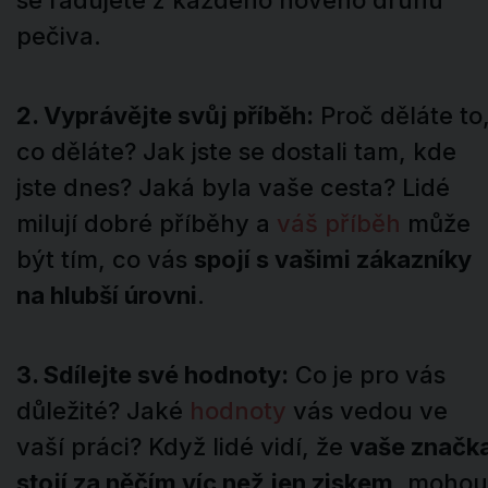
se radujete z každého nového druhu
pečiva.
2. Vyprávějte svůj příběh:
Proč děláte to
co děláte? Jak jste se dostali tam, kde
jste dnes? Jaká byla vaše cesta? Lidé
milují dobré příběhy a
váš příběh
může
být tím, co vás
spojí s vašimi zákazníky
na hlubší úrovni
.
3. Sdílejte své hodnoty:
Co je pro vás
důležité? Jaké
hodnoty
vás vedou ve
vaší práci? Když lidé vidí, že
vaše značk
stojí za něčím víc než jen ziskem
, mohou