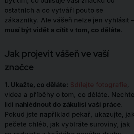
být tím, co odlišuje vaši značku od
ostatních a co vytváří pouto se
zákazníky. Ale vášeň nelze jen vyhlásit 
musí být vidět a cítit v tom, co děláte
.
Jak projevit vášeň ve vaší
značce
1. Ukažte, co děláte:
Sdílejte fotografie
,
videa a příběhy o tom, co děláte. Necht
lidi
nahlédnout do zákulisí vaší práce
.
Pokud jste například pekař, ukazujte, ja
pečete chléb, jak vybíráte suroviny, jak