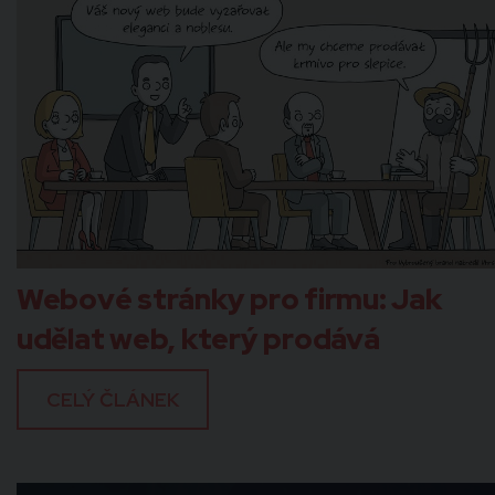
Webové stránky pro firmu: Jak
udělat web, který prodává
CELÝ ČLÁNEK