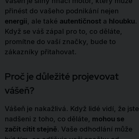
Vášeň je silný hnací motor, který může
přinést do vašeho podnikání nejen
energii
, ale také
autentičnost
a
hloubku
.
Když se váš zápal pro to, co děláte,
promítne do vaší značky, bude to
zákazníky přitahovat.
Proč je důležité projevovat
vášeň?
Vášeň je nakažlivá. Když lidé vidí, že jste
nadšeni z toho, co děláte,
mohou se
začít cítit stejně
. Vaše odhodlání může