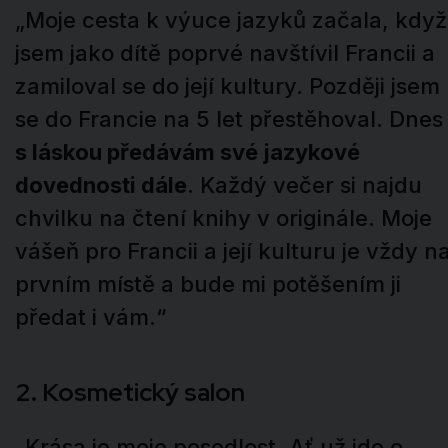
„Moje cesta k výuce jazyků začala, když
jsem jako dítě poprvé navštívil Francii a
zamiloval se do její kultury. Později jsem
se do Francie na 5 let přestěhoval. Dnes
s láskou předávám své jazykové
dovednosti dále
. Každý večer si najdu
chvilku na čtení knihy v originále. Moje
vášeň pro Francii a její kulturu je vždy n
prvním místě a bude mi potěšením ji
předat i vám.“
2. Kosmetický salon
„Krása je moje posedlost. Ať už jde o