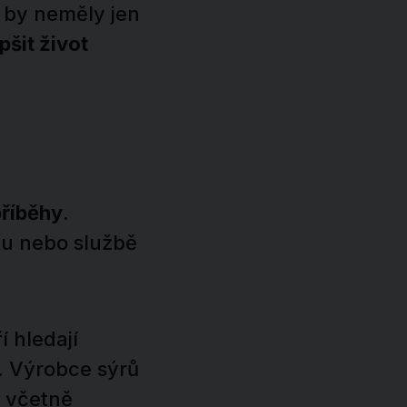
by neměly jen
pšit život
říběhy
.
u nebo službě
ří hledají
. Výrobce sýrů
, včetně