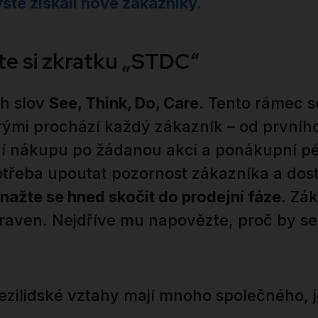
yste získali nové zákazníky.
e si zkratku „STDC“
ch slov
See, Think, Do, Care
. Tento rámec 
erými prochází každý zákazník – od prvníh
í nákupu po žádanou akci a ponákupní pé
potřeba upoutat pozornost zákazníka a dost
nažte se hned skočit do prodejní fáze
. Zá
praven. Nejdříve mu napovězte, proč by se
.
ezilidské vztahy mají mnoho společného, 