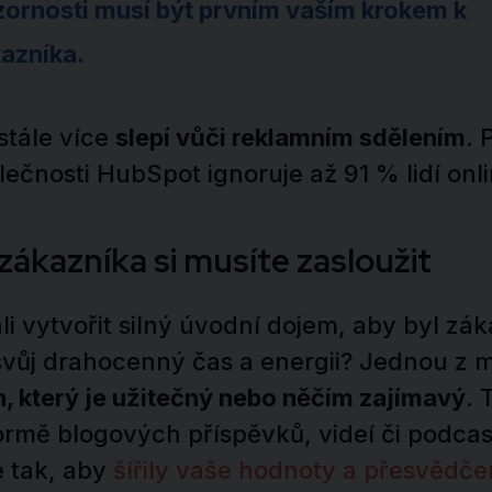
zornosti musí být prvním vaším krokem k
kazníka.
 stále více
slepí vůči reklamním sdělením
. 
čnosti HubSpot ignoruje až 91 % lidí onl
ákazníka si musíte zasloužit
i vytvořit silný úvodní dojem, aby byl zá
vůj drahocenný čas a energii? Jednou z m
, který je užitečný nebo něčím zajímavý
. 
ormě blogových příspěvků, videí či podcas
é tak, aby
šířily vaše hodnoty a přesvědče