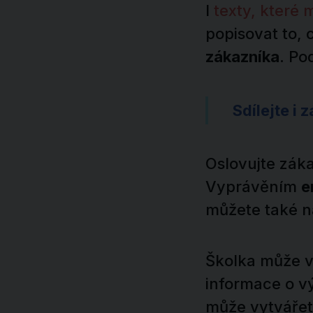
I
texty, které 
popisovat to, 
zákazníka
. Po
Sdílejte i 
Oslovujte zák
Vyprávěním
e
můžete také n
Školka může v
informace o v
může vytváře