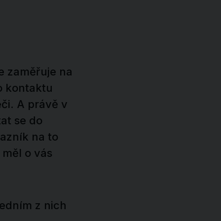
se zaměřuje na
o kontaktu
či. A právě v
at se do
kazník na to
 měl o vás
jedním z nich