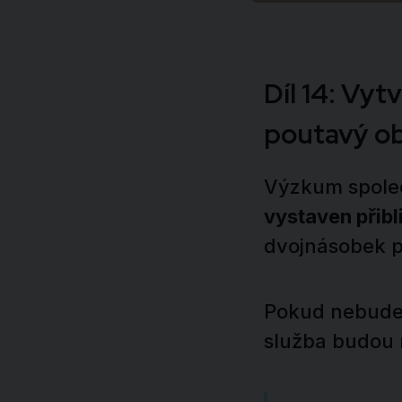
Díl 14: Vyt
poutavý o
Výzkum společ
vystaven přibl
dvojnásobek po
Pokud nebudet
služba budou 