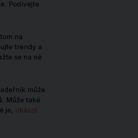
e. Podívejte
itom na
dujte trendy a
ažte se na ně
Kadeřník může
ů
. Může také
é je,
ukázat