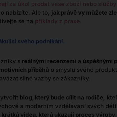
mají za úkol prodat vaše zboží nebo služby
co nabízíte. Ale to,
jak právě vy můžete zle
dívejte se na
příklady z praxe
.
zákulisí svého podnikání.
azníky s
reálnými recenzemi
a
úspěšnými p
motivních příběhů
o smyslu svého produkt
avázat silné vazby se zákazníky.
ytvořit
blog, který bude cílit na rodiče
, kte
ýchově a moderním vzdělávání svých dětí
t
krátká videa, která ukazují proces výroby