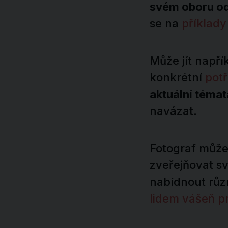
svém oboru o
se na
příklad
Může jít napří
konkrétní
potř
aktuální témat
navázat.
Fotograf může 
zveřejňovat s
nabídnout různ
lidem vášeň pr