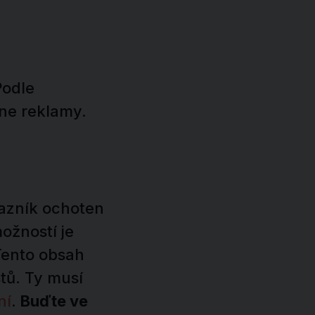
Podle
ine reklamy.
kazník ochoten
ožností je
Tento obsah
tů. Ty musí
ní
.
Buďte ve