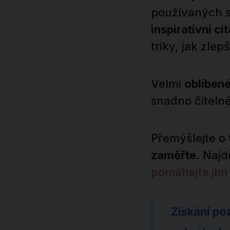
používaných su
inspirativní ci
triky, jak zlep
Velmi
oblíbené
snadno čitelné
Přemýšlejte o
zaměřte
. Najd
pomáhejte jim 
Získání po