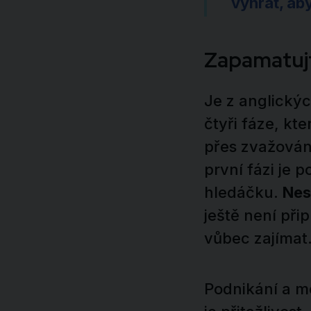
vyhrát, ab
Zapamatujt
Je z anglický
čtyři fáze, kt
přes zvažován
první fázi je 
hledáčku.
Nes
ještě není při
vůbec zajímat
Podnikání a m