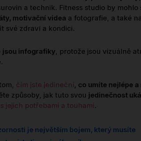
rovin a technik. Fitness studio by mohlo 
táty, motivační videa
a fotografie, a také na
šit své zdraví a kondici.
 jsou infografiky
, protože jsou vizuálně at
.
 tom,
čím jste jedineční
,
co umíte nejlépe a 
ěte způsoby, jak tuto svou
jedinečnost uká
s jejich potřebami a touhami
.
zornosti je největším bojem, který musíte