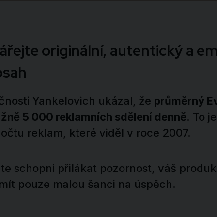
vářejte originální, autentický a 
bsah
nosti Yankelovich ukázal, že
průměrný Ev
ižně 5 000 reklamních sdělení denně
. To j
čtu reklam, které viděl v roce 2007.
e schopni přilákat pozornost, váš produk
mít pouze malou šanci na úspěch.