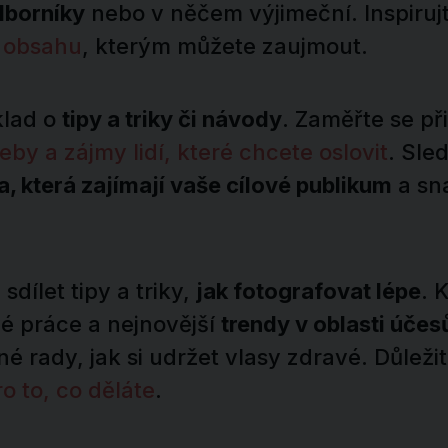
dborníky
nebo v něčem výjimeční. Inspirujt
y obsahu
, kterým můžete zaujmout.
klad o
tipy a triky či návody
. Zaměřte se př
eby a zájmy lidí, které chcete oslovit
. Sle
a, která zajímají vaše cílové publikum
a sn
sdílet tipy a triky,
jak fotografovat lépe
. 
vé práce a nejnovější
trendy v oblasti účes
é rady, jak si udržet vlasy zdravé. Důležit
o to, co děláte
.