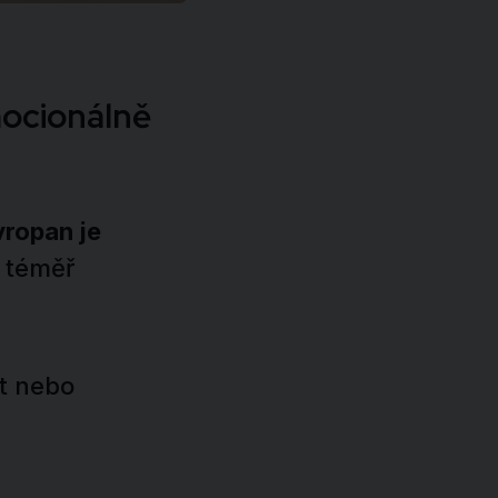
emocionálně
ropan je
e téměř
t nebo