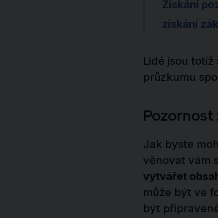
Získání po
získání zá
Lidé jsou totiž
průzkumu spole
Pozornost z
Jak byste mohl
věnovat vám s
vytvářet obsah
může být ve f
být připraven