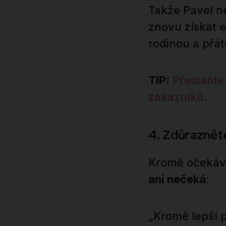
Takže Pavel n
znovu získat e
rodinou a přáte
TIP:
Přestaňte
zákazníků
.
4. Zdůraznět
Kromě očekáv
ani nečeká
:
„Kromě lepší po