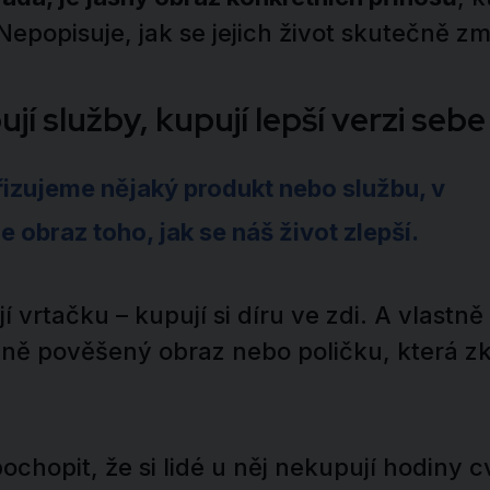
. Nepopisuje, jak se jejich život skutečně z
jí služby, kupují lepší verzi seb
řizujeme nějaký produkt nebo službu, v
 obraz toho, jak se náš život zlepší.
í vrtačku – kupují si díru ve zdi. A vlastně 
dně pověšený obraz nebo poličku, která zkr
ochopit, že si lidé u něj nekupují hodiny c