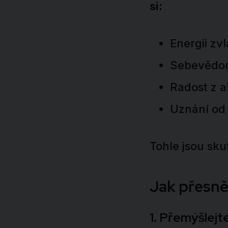
si:
Energii zv
Sebevědomí
Radost z a
Uznání od 
Tohle jsou skut
Jak přesně
1. Přemýšlejt