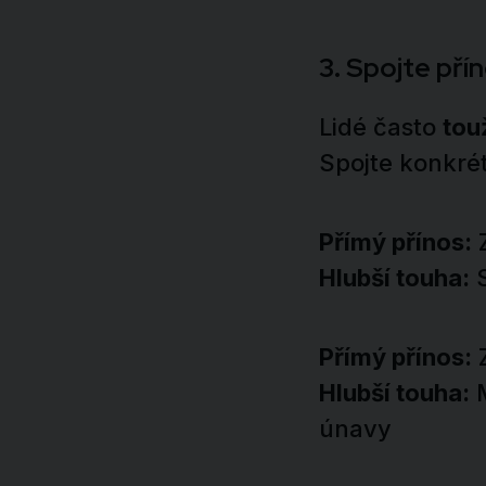
3. Spojte pří
Lidé často
tou
Spojte konkrét
Přímý přínos:
Z
Hlubší touha:
S
Přímý přínos:
Z
Hlubší touha:
M
únavy