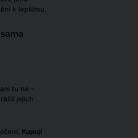
mění k lepšímu.
e sama
ani tu ne –
ášlí jejich
vičení.
Kupují