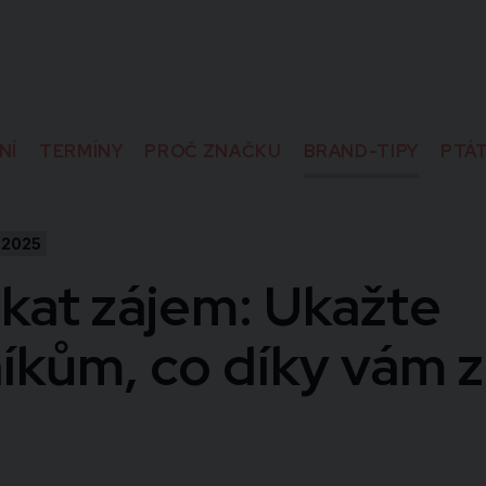
NÍ
TERMÍNY
PROČ ZNAČKU
BRAND-TIPY
PTÁT
 2025
skat zájem: Ukažte
íkům, co díky vám zí