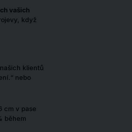
ech vašich
rojevy, když
našich klientů
ení.“ nebo
–6 cm v pase
 % během