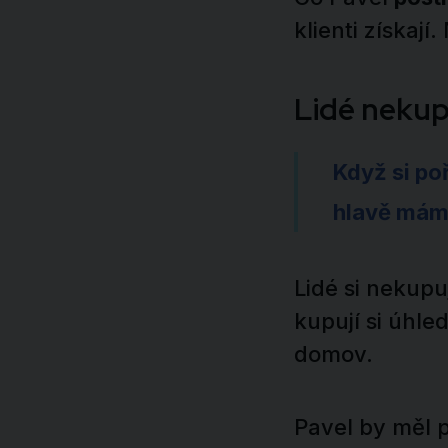
klienti získají
Lidé nekupu
Když si po
hlavě máme
Lidé si nekupuj
kupují si úhle
domov.
Pavel by měl p