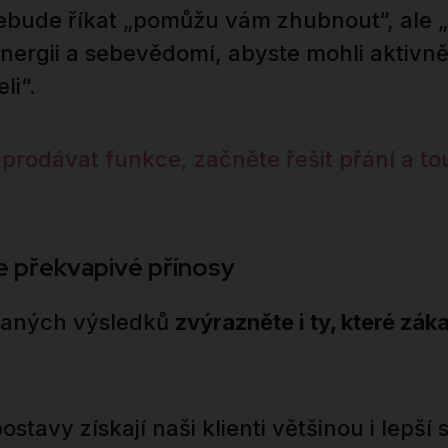
ebude říkat „pomůžu vám zhubnout“, ale
nergii a sebevědomí, abyste mohli aktivně 
li“.
 prodávat funkce, začněte řešit přání a t
e překvapivé přínosy
aných výsledků
zvýrazněte i ty, které zá
stavy získají naši klienti většinou i lepší