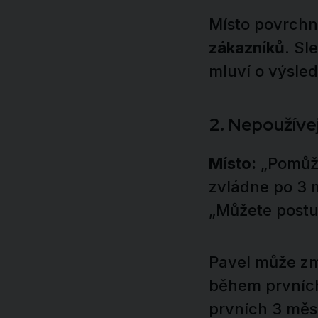
Místo povrch
zákazníků
. Sl
mluví o výsled
2. Nepoužíve
Místo:
„Pomůže
zvládne po 3 
„Můžete postup
Pavel může zmi
během prvních
prvních 3 měs