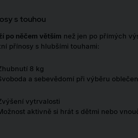
nosy s touhou
ží po něčem větším
než jen po přímých vý
ní přínosy s hlubšími touhami:
hubnutí 8 kg
voboda a sebevědomí při výběru oblečen
výšení vytrvalosti
ožnost aktivně si hrát s dětmi nebo vnou