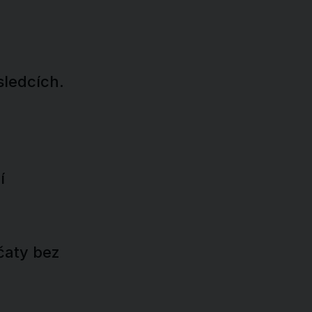
sledcích.
í
čaty bez