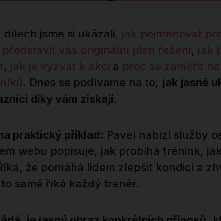
dílech jsme si ukázali,
jak pojmenovat pr
 představit váš originální plán řešení
,
jak 
t
,
jak je vyzvat k akci
a
proč se zaměřit na
níků
. Dnes se podíváme na to,
jak jasně u
zníci díky vám získají
.
a praktický příklad:
Pavel nabízí služby o
ém webu popisuje, jak probíhá trénink, ja
Říká, že pomáhá lidem zlepšit kondici a z
 to samé říká každý trenér.
ádá, je jasný obraz konkrétních přínosů
, k