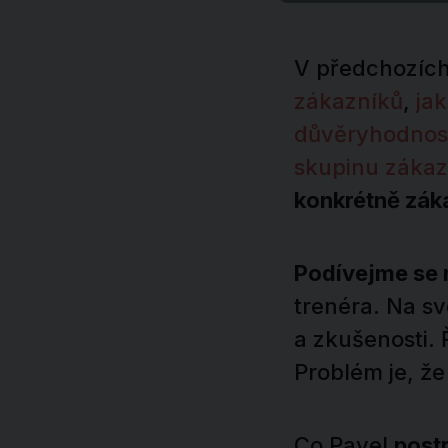
V předchozích 
zákazníků
,
jak
důvěryhodnos
skupinu zákaz
konkrétně záka
Podívejme se n
trenéra. Na sv
a zkušenosti. 
Problém je, že
Co Pavel
postr