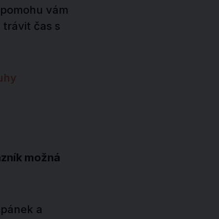
 „pomohu vám
trávit čas s
ouhy
kazník možná
 spánek a