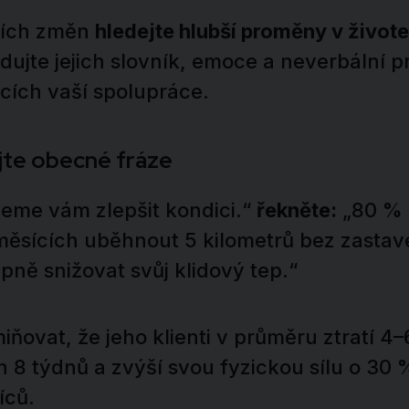
ních změn
hledejte hlubší proměny v život
edujte jejich slovník, emoce a neverbální p
cích vaší spolupráce.
jte obecné fráze
me vám zlepšit kondici.“
řekněte:
„80 % 
měsících uběhnout 5 kilometrů bez zastav
ně snižovat svůj klidový tep.“
ňovat, že jeho klienti v průměru ztratí 4
 8 týdnů a zvýší svou fyzickou sílu o 30
íců.