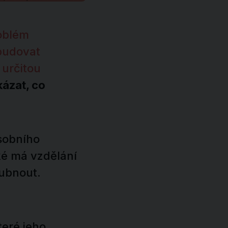
oblém
budovat
 určitou
kázat, co
sobního
ké má vzdělání
hubnout.
teré jeho